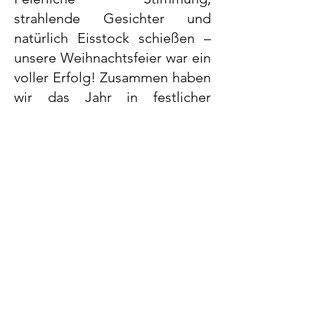
strahlende Gesichter und
natürlich Eisstock schießen –
unsere Weihnachtsfeier war ein
voller Erfolg! Zusammen haben
wir das Jahr in festlicher
Atmosphäre ausklingen lassen
und uns auf das neue Jahr
eingestimmt.
Danke an das großartige Team
für diese besondere
Feierlichkeit!
Mehr dazu